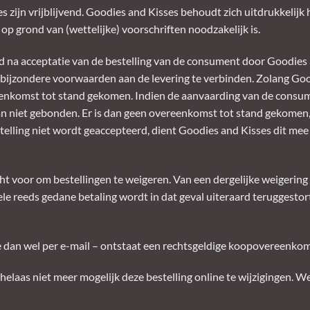
 zijn vrijblijvend. Goodies and Kisses behoudt zich uitdrukkelijk h
op grond van (wettelijke) voorschriften noodzakelijk is.
d na acceptatie van de bestelling van de consument door Goodies 
 bijzondere voorwaarden aan de levering te verbinden. Zolang Good
eenkomst tot stand gekomen. Indien de aanvaarding van de consu
n niet gebonden. Er is dan geen overeenkomst tot stand gekomen, te
elling niet wordt geaccepteerd, dient Goodies and Kisses dit mee
ht voor om bestellingen te weigeren. Van een dergelijke weigerin
le reeds gedane betaling wordt in dat geval uiteraard teruggestort
ite dan wel per e-mail – ontstaat een rechtsgeldige koopovereenkom
 helaas niet meer mogelijk deze bestelling online te wijzigingen. We