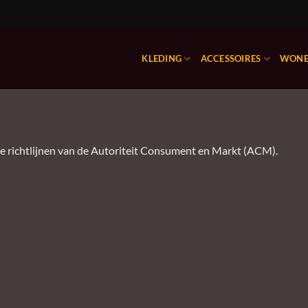
KLEDING
ACCESSOIRES
WON
 richtlijnen van de Autoriteit Consument en Markt (ACM).