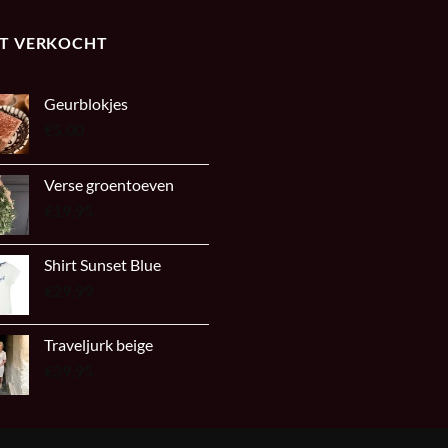
ST VERKOCHT
Geurblokjes
€
5,00
Verse groentoeven
€
19,95
Shirt Sunset Blue
€
29,99
Traveljurk beige
€
39,95