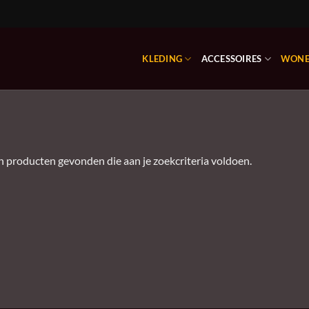
KLEDING
ACCESSOIRES
WON
 producten gevonden die aan je zoekcriteria voldoen.