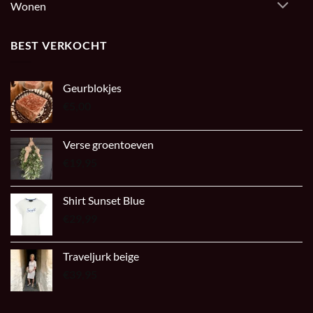
Wonen
BEST VERKOCHT
Geurblokjes
€
5,00
Verse groentoeven
€
19,95
Shirt Sunset Blue
€
29,99
Traveljurk beige
€
39,95